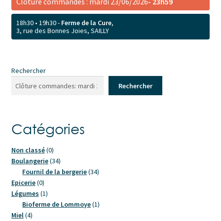
Clôture commandes : mardi 23/06/2026
- 23h59
18h30 • 19h30 -
Ferme de la Cure
,
3, rue des Bonnes Joies, SAILLY
Rechercher
Rechercher
Catégories
0
Non classé
0
produit
34
Boulangerie
34
produits
34
Fournil de la bergerie
34
0
produits
Epicerie
0
produit
1
Légumes
1
produit
1
Bioferme de Lommoye
1
4
produit
Miel
4