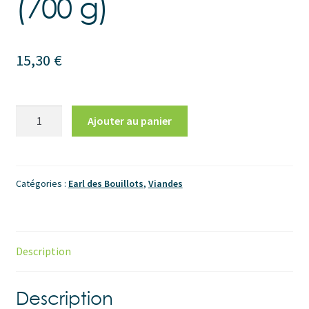
(700 g)
15,30
€
quantité
Ajouter au panier
de
Suprême
de
pintade
Catégories :
Earl des Bouillots
,
Viandes
fermière
(700
g)
Description
Description