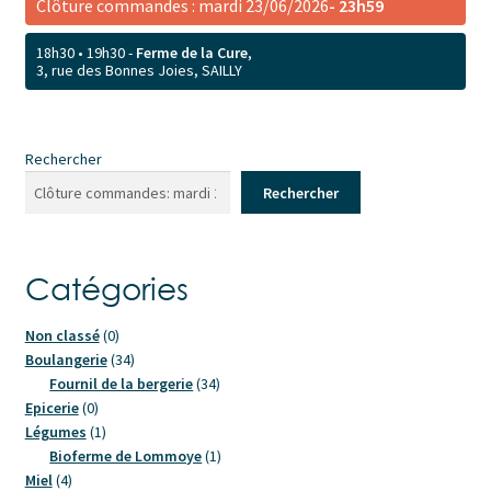
Clôture commandes : mardi 23/06/2026
- 23h59
18h30 • 19h30 -
Ferme de la Cure
,
3, rue des Bonnes Joies, SAILLY
Rechercher
Rechercher
Catégories
0
Non classé
0
produit
34
Boulangerie
34
produits
34
Fournil de la bergerie
34
0
produits
Epicerie
0
produit
1
Légumes
1
produit
1
Bioferme de Lommoye
1
4
produit
Miel
4