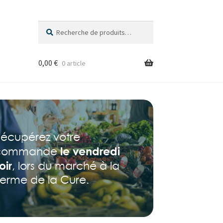
Recherche
Recherche
pour :
0,00
€
0 article
écupérez votre
le vendredi
commande
oir
, lors du marché à la
erme de la Cure.