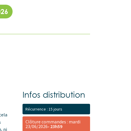
026
Infos distribution
Récurrence : 15 jours
cela
Clôture commandes : mardi
s
23/06/2026
- 23h59
, ni