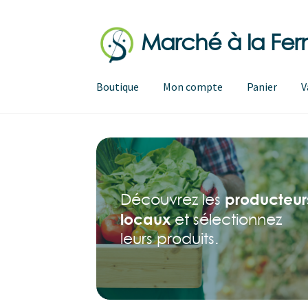
Marché à la Fe
Aller
Aller
à
au
la
contenu
Boutique
Mon compte
Panier
V
navigation
producteur
Découvrez les
locaux
et sélectionnez
leurs produits.