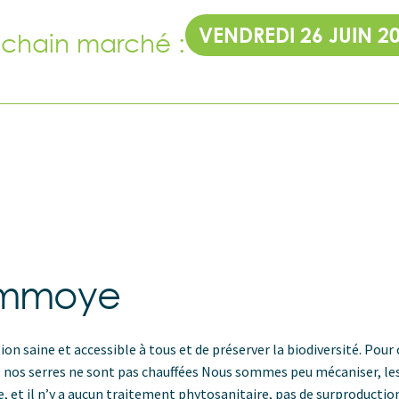
VENDREDI 26 JUIN 2
ochain marché :
ommoye
n saine et accessible à tous et de préserver la biodiversité. Pour 
, nos serres ne sont pas chauffées Nous sommes peu mécaniser, le
e, et il n’y a aucun traitement phytosanitaire, pas de surproduction