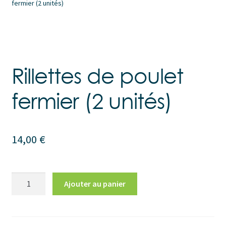
fermier (2 unités)
Rillettes de poulet
fermier (2 unités)
14,00
€
quantité
Ajouter au panier
de
Rillettes
de