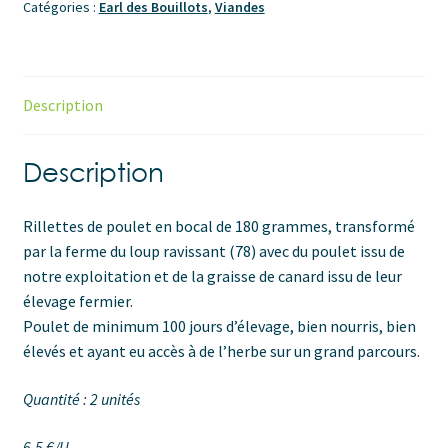
poulet
Catégories :
Earl des Bouillots
,
Viandes
fermier
(2
unités)
Description
Description
Rillettes de poulet en bocal de 180 grammes, transformé
par la ferme du loup ravissant (78) avec du poulet issu de
notre exploitation et de la graisse de canard issu de leur
élevage fermier.
Poulet de minimum 100 jours d’élevage, bien nourris, bien
élevés et ayant eu accès à de l’herbe sur un grand parcours.
Quantité : 2 unités
6.5 €/U