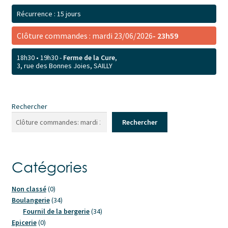
Récurrence : 15 jours
Clôture commandes : mardi 23/06/2026
- 23h59
18h30 • 19h30 -
Ferme de la Cure
,
3, rue des Bonnes Joies, SAILLY
Rechercher
Rechercher
Catégories
0
Non classé
0
produit
34
Boulangerie
34
produits
34
Fournil de la bergerie
34
0
produits
Epicerie
0