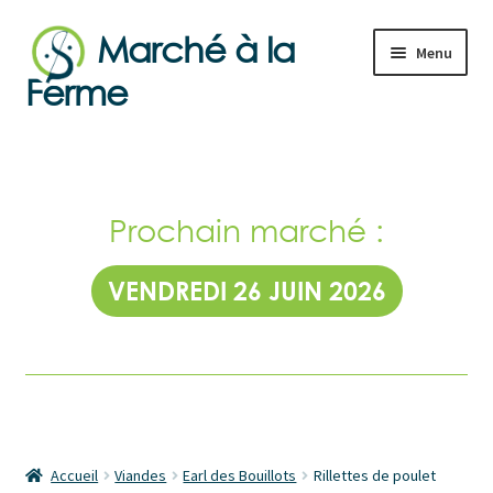
Marché à la
Aller
Aller
Menu
à
au
Ferme
la
contenu
navigation
Boutique
producteurs
Commandez
Découvrez les
locaux
de produi
et sélectionnez leurs
Mon compte
précédant
produits.
Prochain marché :
Panier
VENDREDI 26 JUIN 2026
Validation de la commande
Accueil
Viandes
Earl des Bouillots
Rillettes de poulet