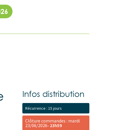
026
e
Infos distribution
Récurrence : 15 jours
Clôture commandes : mardi
23/06/2026
- 23h59