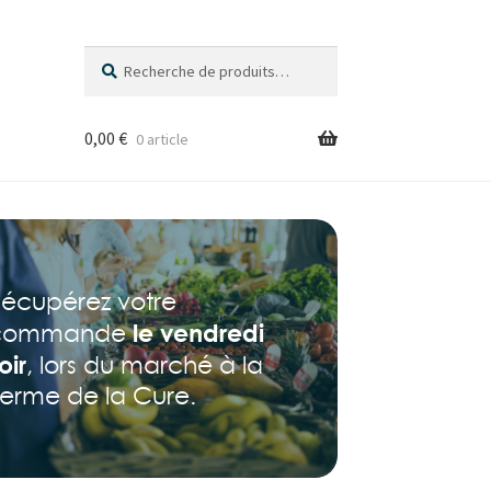
Recherche
Recherche
pour :
0,00
€
0 article
écupérez votre
le vendredi
commande
oir
, lors du marché à la
erme de la Cure.