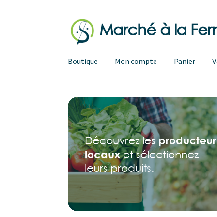
Marché à la Fe
Aller
Aller
à
au
la
contenu
Boutique
Mon compte
Panier
V
navigation
producteur
Découvrez les
locaux
et sélectionnez
leurs produits.