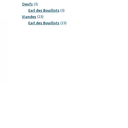
3
produits
Oeufs
3
produits
3
Earl des Bouillots
3
23
produits
Viandes
23
produits
23
Earl des Bouillots
23
produits