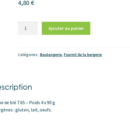
4,80
€
quantité
Ajouter au panier
de
Pain
Hot-
Dog
Catégories :
Boulangerie
,
Fournil de la bergerie
(lot
de
4)
scription
ne de blé T.65 – Poids 4 x 90 g
rgènes : gluten, lait, oeufs.